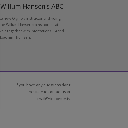
une Willum Hansen’s ABC
erience how Olympic instructor and riding
ter Rune Willum Hansen trains horses at
ious levels together with international Grand
x rider Joachim Thomsen.
If you have any questions don’t
hesitate to contact us at
mail@ridebetter.tv