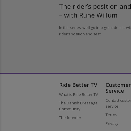
The rider’s position a
– with Rune Willum
In this series, we’ll go into great detail
rider’s position and seat.
Ride Better TV
Custom
Service
What is Ride Better TV
Contact cu
The Danish Dressage
service
Community
Terms
The founder